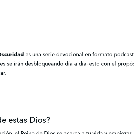
Oscuridad
es una serie devocional en formato podcast
les se irán desbloqueando día a día, esto con el propó
ar.
de estas Dios?
ón, el Reino de Dios se acerca a tu vida y empiezas a v